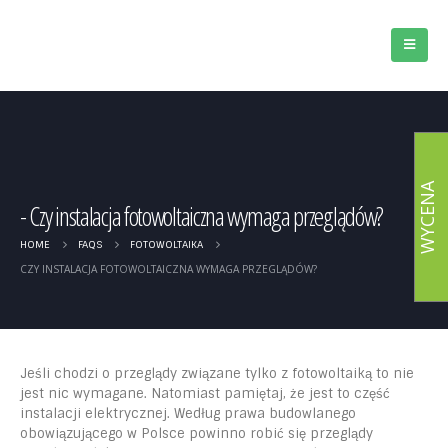
WYCENA
Czy instalacja fotowoltaiczna wymaga przeglądów?
HOME
FAQS
FOTOWOLTAIKA
CZY INSTALACJA FOTOWOLTAICZNA WYMAGA PRZEGLĄDÓW?
Jeśli chodzi o przeglądy związane tylko z fotowoltaiką to nie
jest nic wymagane. Natomiast pamiętaj, że jest to część
instalacji elektrycznej. Według prawa budowlanego
obowiązującego w Polsce powinno robić się przeglądy