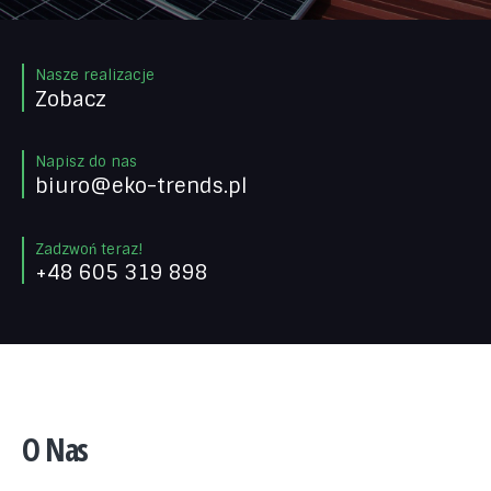
Nasze realizacje
Zobacz
Napisz do nas
biuro@eko-trends.pl
Zadzwoń teraz!
+48 605 319 898
O Nas