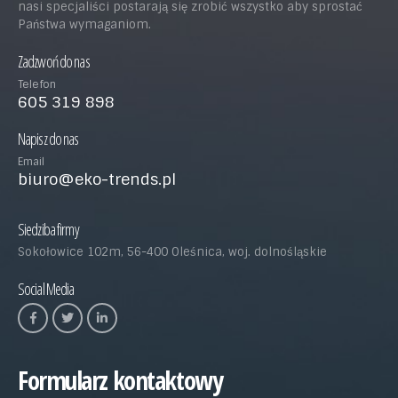
nasi specjaliści postarają się zrobić wszystko aby sprostać
Państwa wymaganiom.
Zadzwoń do nas
Telefon
605 319 898
Napisz do nas
Email
biuro@eko-trends.pl
Siedziba firmy
Sokołowice 102m, 56-400 Oleśnica, woj. dolnośląskie
Social Media
Formularz kontaktowy