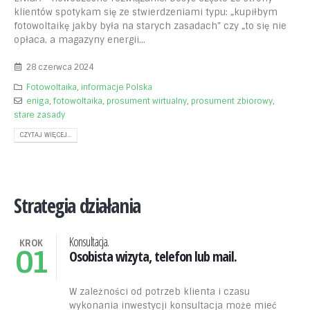
klientów spotykam się ze stwierdzeniami typu: „kupiłbym
fotowoltaikę jakby była na starych zasadach” czy „to się nie
opłaca, a magazyny energii...
28 czerwca 2024
Fotowoltaika
,
informacje Polska
eniga
,
fotowoltaika
,
prosument wirtualny
,
prosument zbiorowy
,
stare zasady
CZYTAJ WIĘCEJ...
Strategia działania
Konsultacja.
KROK
01
Osobista wizyta, telefon lub mail.
W zależności od potrzeb klienta i czasu
wykonania inwestycji konsultacja może mieć