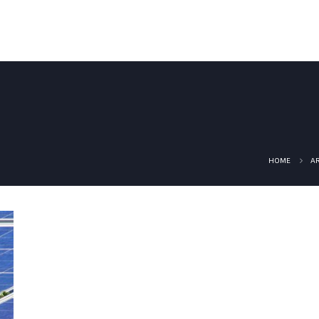
Home
Artykuły
Fotowoltaika
Systemy Ogrzewan
HOME
AR