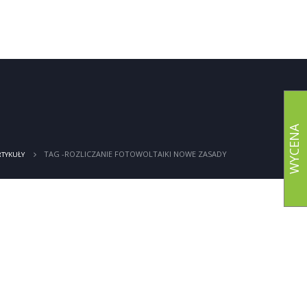
ia
Realizacje
Ciepło
Kontakt
WYCENA
TAG -
ROZLICZANIE FOTOWOLTAIKI NOWE ZASADY
TYKUŁY