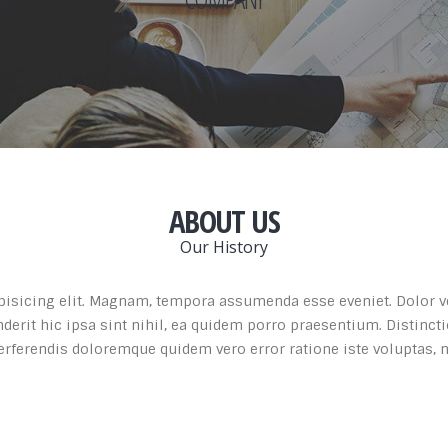
ABOUT US
Our History
isicing elit. Magnam, tempora assumenda esse eveniet. Dolor vel
nderit hic ipsa sint nihil, ea quidem porro praesentium. Distinct
ferendis doloremque quidem vero error ratione iste voluptas,