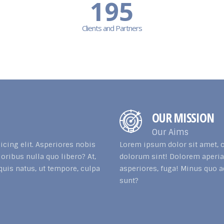
200
Clients and Partners
OUR MISSION
Our Aims
icing elit. Asperiores nobis
Lorem ipsum dolor sit amet, c
ribus nulla quo libero? At,
dolorum sint! Dolorem aperia
quis natus, ut tempore, culpa
asperiores, fuga! Minus quo a
sunt?