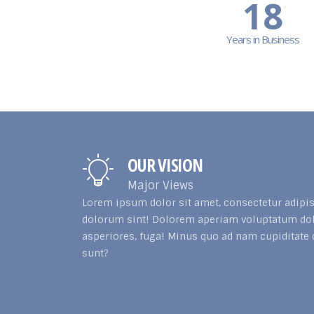
18
Years in Business
OUR VISION
Major Views
Lorem ipsum dolor sit amet, consectetur adipis
dolorum sint! Dolorem aperiam voluptatum dolo
asperiores, fuga! Minus quo ad nam cupiditate 
sunt?