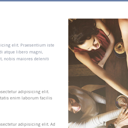
cing elit. Praesentium iste
i atque libero magni,
t, nobis maiores deleniti
ectetur adipisicing elit.
itatis enim laborum facilis
ectetur adipisicing elit. Ad