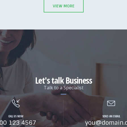
VIEW MORE
Let's talk Business
Talk to a Specialist
CALL US NOW
SEND AN EMAIL
00 123 4567
you@domain.