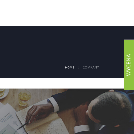
ia
Realizacje
Ciepło
Kontakt
WYCENA
COMPANY
HOME