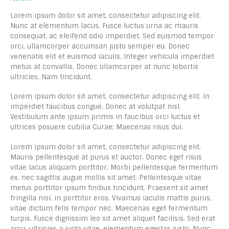
Lorem ipsum dolor sit amet, consectetur adipiscing elit.
Nunc at elementum lacus. Fusce luctus urna ac mauris
consequat, ac eleifend odio imperdiet. Sed euismod tempor
orci, ullamcorper accumsan justo semper eu. Donec
venenatis elit et euismod iaculis. Integer vehicula imperdiet
metus at convallis. Donec ullamcorper at nunc lobortis
ultricies. Nam tincidunt.
Lorem ipsum dolor sit amet, consectetur adipiscing elit. In
imperdiet faucibus congue. Donec at volutpat nisl.
Vestibulum ante ipsum primis in faucibus orci luctus et
ultrices posuere cubilia Curae; Maecenas risus dui.
Lorem ipsum dolor sit amet, consectetur adipiscing elit.
Mauris pellentesque at purus et auctor. Donec eget risus
vitae lacus aliquam porttitor. Morbi pellentesque fermentum
ex, nec sagittis augue mollis sit amet. Pellentesque vitae
metus porttitor ipsum finibus tincidunt. Praesent sit amet
fringilla nisi, in porttitor eros. Vivamus iaculis mattis purus,
vitae dictum felis tempor nec. Maecenas eget fermentum
turpis. Fusce dignissim leo sit amet aliquet facilisis. Sed erat
arcu, ultricies a justo vitae, elementum egestas justo. Nunc