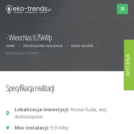
Wierzchlas 9,75kWp
HOME
PRZYKŁADOWE REALIZACJE
DACHY SKOŚNE
WIERZCHLAS 9,75KWP
WYCENA
Specyfikacja realizacji
Lokalizacja inwestycji:
Nowa Ruda, woj.
dolnośląskie
Moc instalacji:
9,9 kWp