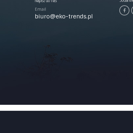
Napisz do nas
Email
biuro@eko-trends.pl