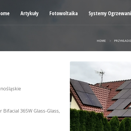
Home
Artykuły
Fotowoltaika
Systemy Ogrzewan
HOME
PRZYKŁADO
lnośląskie
 Bifacial 365W Glass-Glass,