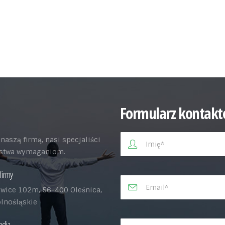
Formularz kontak
aszą firmą, nasi specjaliści
aństwa wymaganiom.
firmy
wice 102m, 56-400 Oleśnica,
olnośląskie
edia