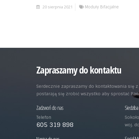
20 sierpnia 2021
Moduły Bifacjalne
Zapraszamy do kontaktu
Serdecznie zapraszamy do kontaktowania się z n
postarają się zrobić wszystko aby sprostać P
Zadzwoń do nas
Siedziba 
Sokoło
Telefon
605 319 898
woj. d
Social M