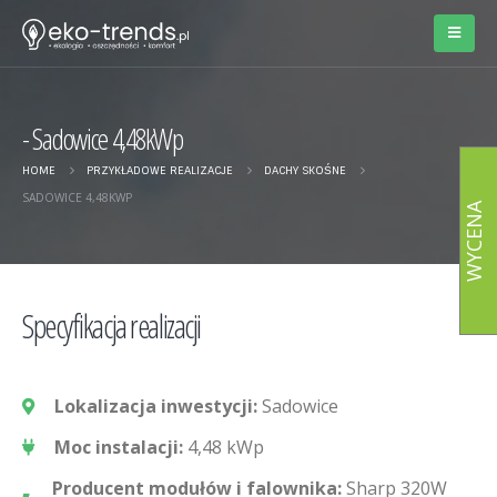
Sadowice 4,48kWp
HOME
PRZYKŁADOWE REALIZACJE
DACHY SKOŚNE
SADOWICE 4,48KWP
WYCENA
Specyfikacja realizacji
Lokalizacja inwestycji:
Sadowice
Moc instalacji:
4,48 kWp
Producent modułów i falownika:
Sharp 320W