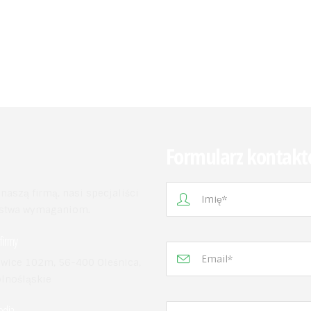
Formularz kontak
aszą firmą, nasi specjaliści
aństwa wymaganiom.
firmy
wice 102m, 56-400 Oleśnica,
olnośląskie
edia