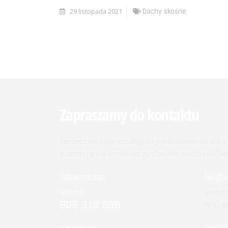
29 listopada 2021
Dachy skośne
Zapraszamy do kontaktu
Serdecznie zapraszamy do kontaktowania się z n
postarają się zrobić wszystko aby sprostać P
Zadzwoń do nas
Siedziba 
Sokoło
Telefon
605 319 898
woj. d
Social M