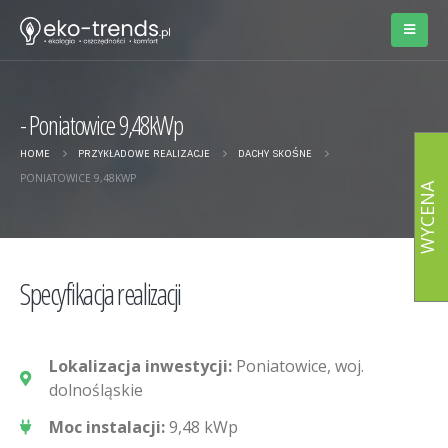
Poniatowice 9,48kWp
HOME
PRZYKŁADOWE REALIZACJE
DACHY SKOŚNE
PONIATOWICE 9,48KWP
WYCENA
Specyfikacja realizacji
Lokalizacja inwestycji:
Poniatowice, woj.
dolnośląskie
Moc instalacji:
9,48 kWp