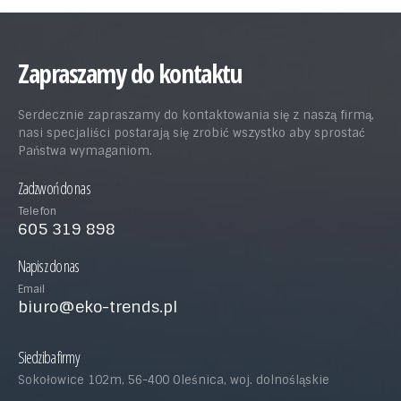
Zapraszamy do kontaktu
Serdecznie zapraszamy do kontaktowania się z naszą firmą,
nasi specjaliści postarają się zrobić wszystko aby sprostać
Państwa wymaganiom.
Zadzwoń do nas
Telefon
605 319 898
Napisz do nas
Email
biuro@eko-trends.pl
Siedziba firmy
Sokołowice 102m, 56-400 Oleśnica, woj. dolnośląskie