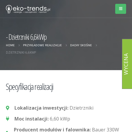
Dzietrzniki 6,6kWp
HOME
PRZYKŁADOWE REALIZACJE
DACHY SKOŚNE
DZIETRZNIKI 6,6KWP
WYCENA
Specyfikacja realizacji
Lokalizacja inwestycji:
Dzietrzniki
Moc instalacji:
6,60 kWp
Producent modułów i falownika:
Bauer 330W