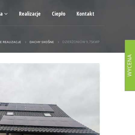
ia
Realizacje
Ciepło
Kontakt
DZIERŻONIÓW 9,75KWP
E REALIZACJE
DACHY SKOŚNE
WYCENA