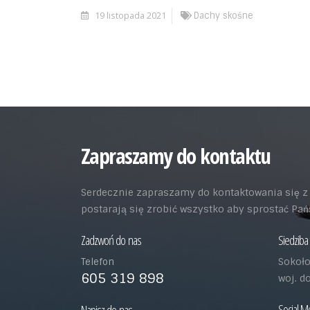
19 listopada 2021
Dachy skośne
Zapraszamy do kontaktu
Serdecznie zapraszamy do kontaktowania się z n
postarają się zrobić wszystko aby sprostać P
Zadzwoń do nas
Siedziba 
Sokoło
Telefon
605 319 898
woj. d
Social M