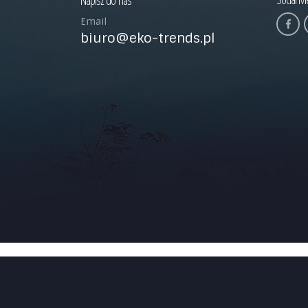
Napisz do nas
Email
biuro@eko-trends.pl