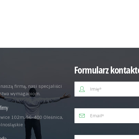
Formularz kontak
aszą firmą, nasi specjaliści
aństwa wymaganiom.
firmy
wice 102m, 56-400 Oleśnica,
olnośląskie
edia