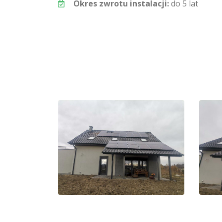
Okres zwrotu instalacji:
do 5 lat